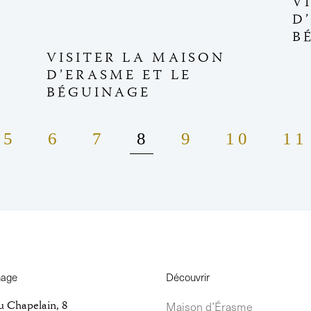
V
D
B
VISITER LA MAISON
D’ERASME ET LE
BÉGUINAGE
5
6
7
8
9
10
11
nage
Découvrir
u Chapelain, 8
Maison d’Érasme