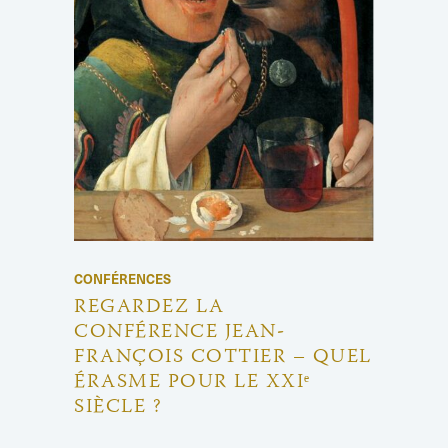
CONFÉRENCES
REGARDEZ LA
CONFÉRENCE JEAN-
FRANÇOIS COTTIER – QUEL
ÉRASME POUR LE XXIᵉ
SIÈCLE ?