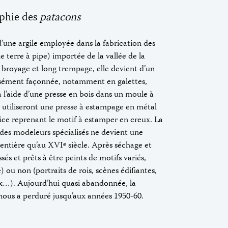
aphie des
patacons
’une argile employée dans la fabrication des
e terre à pipe) importée de la vallée de la
broyage et long trempage, elle devient d’un
isément façonnée, notamment en galettes,
à l’aide d’une presse en bois dans un moule à
ans utiliseront une presse à estampage en métal
rice reprenant le motif à estamper en creux. La
 des modeleurs spécialisés ne devient une
t entière qu’au XVI
siècle. Après séchage et
e
sés et prêts à être peints de motifs variés,
e) ou non (portraits de rois, scènes édifiantes,
aux…). Aujourd’hui quasi abandonnée, la
nous a perduré jusqu’aux années 1950-60.