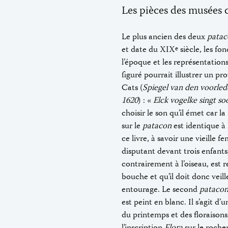
Les pièces des musée
Le plus ancien des deux
patac
et date du XIX
siècle, les f
e
l’époque et les représentation
figuré pourrait illustrer un p
Cats (
Spiegel van den voorled
1620
) : «
Elck vogelke singt soo
choisir le son qu’il émet car 
sur le
patacon
est identique à 
ce livre, à savoir une vieill
disputant devant trois enfants
contrairement à l’oiseau, est 
bouche et qu’il doit donc veil
entourage. Le second
pataco
est peint en blanc. Il s’agit d
du printemps et des floraison