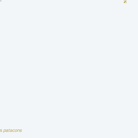
.
es
patacons