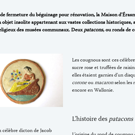
 de fermeture du béguinage pour rénovation, la Maison d’Éra
 objet insolite appartenant aux vastes collections historiques,
 religieux des musées communaux. Deux
patacons
, ou ronds de 
Les cougnous sont ces célèbre
sucre rose et truffées de raisi
elles étaient garnies d’un di
corone
ou
macaron
selon les 
encore en Wallonie.
L’histoire des
patacons
un célèbre dicton de Jacob
L’origine du rond de cougnou