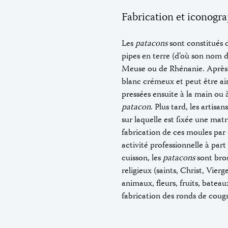
Fabrication et iconogr
Les
patacons
sont constitués d
pipes en terre (d’où son nom d
Meuse ou de Rhénanie. Après 
blanc crémeux et peut être a
pressées ensuite à la main ou 
patacon
. Plus tard, les artis
sur laquelle est fixée une mat
fabrication de ces moules par
activité professionnelle à par
cuisson, les
patacons
sont bros
religieux (saints, Christ, Vierg
animaux, fleurs, fruits, bate
fabrication des ronds de coug