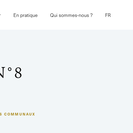
r
En pratique
Qui sommes-nous ?
FR
N°8
ES COMMUNAUX