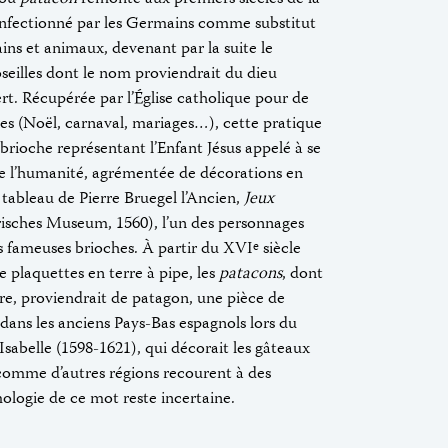
confectionné par les Germains comme substitut
ains et animaux, devenant par la suite le
oseilles dont le nom proviendrait du dieu
ert. Récupérée par l’Église catholique pour de
s (Noël, carnaval, mariages…), cette pratique
 brioche représentant l’Enfant Jésus appelé à se
de l’humanité, agrémentée de décorations en
e tableau de Pierre Bruegel l’Ancien,
Jeux
isches Museum, 1560), l’un des personnages
es fameuses brioches. À partir du XVI
siècle
e
e plaquettes en terre à pipe, les
patacons
, dont
re, proviendrait de patagon, une pièce de
dans les anciens Pays-Bas espagnols lors du
Isabelle (1598-1621), qui décorait les gâteaux
omme d’autres régions recourent à des
mologie de ce mot reste incertaine.