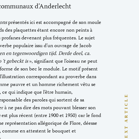
s communaux d’Anderlecht
ons
présentés ici est accompagné de son moule
onds des plaquettes étant encore non peints à
s profanes devenant plus fréquentes. Le sujet
roverbe populaire issu d’un ouvrage de Jacob
en en tegenwoordigen tijd. Derde deel, ca.
 ‘t gebeckt is
», signifiant que l’oiseau ne peut
la forme de son bec le module. Le motif présent
l’illustration correspondant au proverbe dans
e femme pauvre et un homme richement vêtu se
, ce qui indique que l’être humain,
NEXT ARTICLE
responsable des paroles qui sortent de sa
ler à ne pas dire des mots pouvant blesser son
n
est plus récent (entre 1900 et 1950) car le fond
’une représentation allégorique de Flore, déesse
s, comme en attestent le bouquet et