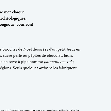
sme met chaque
 archéologiques,
cougnous, vous sont
s brioches de Noël décorées d’un petit Jésus en
ns, sucre perlé ou pépites de chocolat. Jadis,
sque en terre à pipe nommé
patacon
,
mastele
,
régions. Seuls quelques artisans les fabriquent
 ou
patacon
remonte aux premiers siècles de la