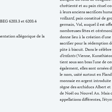
chrétienté et au pain rituel 
à leurs anciens sacrifices hum
vollaard
, pain constitué de gr
 BEG 6203.3 et 6203.4
germain, Vol, auquel il est off
nombreuses fêtes et cérémonie
sentation allégorique de la
donne lieu à la création d’une
sacrifier pour la rédemption 
pâte à biscuit. Dans le célèbr
d’enfants
(Vienne, Kunsthistor
tient sous son bras l’une de c
également, elles sont ornées d
le nom, usité surtout en Fland
monnaie en argent introduite 
règne des archiducs Albert et 
de Noël ou Nouvel An. Mais c
appellations différentes, l’éty