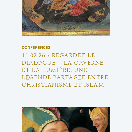
CONFÉRENCES
11.02.26 / REGARDEZ LE
DIALOGUE – LA CAVERNE
ET LA LUMIÈRE, UNE
LÉGENDE PARTAGÉE ENTRE
CHRISTIANISME ET ISLAM