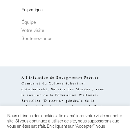
En pratique
Équipe
Votre visite
Soutenez-nous
À l’initiative du Bourgmestre Fabrice
Cumps et du Collège échevinal
d’Anderlecht, Service des Musées ; avec
le soutien de la Fédération Wallonie-
Bruxelles (Direction générale de la
culture), de visit.brussels et de la Région
de Bruxelles-Capitale.
Nous utilisons des cookies afin d'améliorer votre visite sur notre
Design by
Stereo
–
Mentions legales
–
site. Si vous continuez à utiliser ce site, nous supposerons que
Conditions de vente
– Politique de
vous en êtes satisfait. En cliquant sur “Accepter”, vous