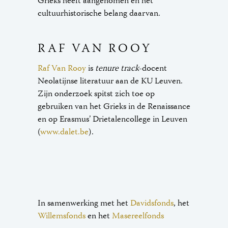
Grieks heeft aangenomen en het
cultuurhistorische belang daarvan.
RAF VAN ROOY
Raf Van Rooy
is
tenure
track
-docent
Neolatijnse literatuur aan de KU Leuven.
Zijn onderzoek spitst zich toe op
gebruiken van het Grieks in de Renaissance
en op Erasmus’ Drietalencollege in Leuven
(
www.dalet.be
).
In samenwerking met het
Davidsfonds
, het
Willemsfonds
en het
Masereelfonds