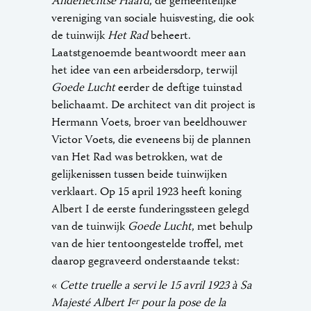
Anderlechtse Haard
, de gemeentelijke
vereniging van sociale huisvesting, die ook
de tuinwijk
Het Rad
beheert.
Laatstgenoemde beantwoordt meer aan
het idee van een arbeidersdorp, terwijl
Goede Lucht
eerder de deftige tuinstad
belichaamt. De architect van dit project is
Hermann Voets, broer van beeldhouwer
Victor Voets, die eveneens bij de plannen
van Het Rad was betrokken, wat de
gelijkenissen tussen beide tuinwijken
verklaart. Op 15 april 1923 heeft koning
Albert I de eerste funderingssteen gelegd
van de tuinwijk
Goede Lucht
, met behulp
van de hier tentoongestelde troffel, met
daarop gegraveerd onderstaande tekst:
«
Cette truelle a servi le 15 avril 1923 à Sa
Majesté Albert I
pour la pose de la
er