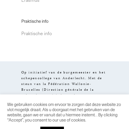
Praktische info
Praktische info
Op initiatief van de burgemeester en het
schepencollege van Anderlecht. Met de
steun van la Fédération Wallonie-
Bruxelles (Direction générale de la
culture), van visit.brussels en van
het Brussels Hoofdstedelijk Gewest.
We gebruiken cookies om ervoor te zorgen dat deze website zo
Design by
Stereo
Wettelijke
vlot mogelijk draait. Als u doorgaat met het gebruiken van de
informatie
Algemene
website, gaan we er vanuit dat u hiermee instemt. . By clicking
verkoopsvoorwaarden
Privacybeleid
“Accept”, you consent to our use of cookies.