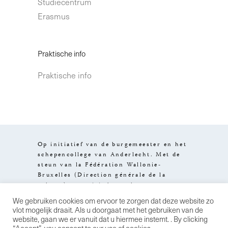
Studiecentrum
Erasmus
Praktische info
Praktische info
Op initiatief van de burgemeester en het
schepencollege van Anderlecht. Met de
steun van la Fédération Wallonie-
Bruxelles (Direction générale de la
culture), van visit.brussels en van
het Brussels Hoofdstedelijk Gewest.
We gebruiken cookies om ervoor te zorgen dat deze website zo
Design by
Stereo
Wettelijke
vlot mogelijk draait. Als u doorgaat met het gebruiken van de
informatie
Algemene
website, gaan we er vanuit dat u hiermee instemt. . By clicking
verkoopsvoorwaarden
Privacybeleid