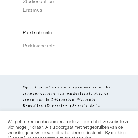
Studiecentrum
Erasmus
Praktische info
Praktische info
Op initiatief van de burgemeester en het
schepencollege van Anderlecht. Met de
steun van la Fédération Wallonie-
Bruxelles (Direction générale de la
culture), van visit.brussels en van
het Brussels Hoofdstedelijk Gewest.
We gebruiken cookies om ervoor te zorgen dat deze website zo
Design by
Stereo
Wettelijke
vlot mogelijk draait. Als u doorgaat met het gebruiken van de
informatie
Algemene
website, gaan we er vanuit dat u hiermee instemt. . By clicking
verkoopsvoorwaarden
Privacybeleid