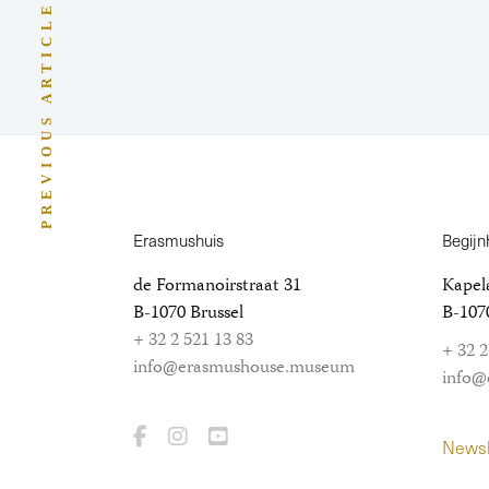
PREVIOUS ARTICLE
Erasmushuis
Begijn
de Formanoirstraat 31
Kapela
B-1070 Brussel
B-1070
+ 32 2 521 13 83
+ 32 2
info@erasmushouse.museum
info@
Newsl