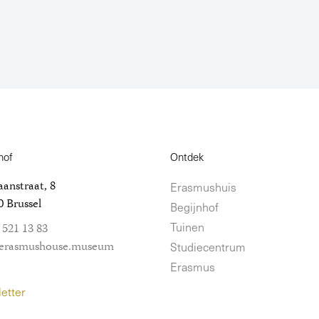
hof
Ontdek
anstraat, 8
Erasmushuis
 Brussel
Begijnhof
Tuinen
 521 13 83
erasmushouse.museum
Studiecentrum
Erasmus
etter