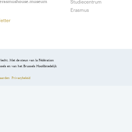
erasmushouse.museum
Studiecentrum
Erasmus
etter
lecht. Met de steun van la Fédération
ussels en van het Brussels Hoofdstedelijk
aarden
Privacybeleid