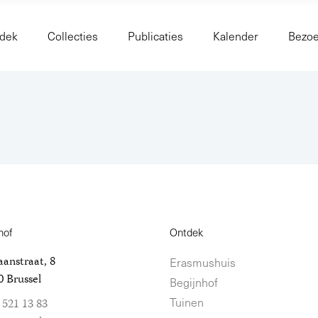
dek
Collecties
Publicaties
Kalender
Bezo
hof
Ontdek
anstraat, 8
Erasmushuis
 Brussel
Begijnhof
Tuinen
 521 13 83