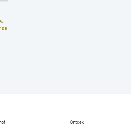
A
,
T DE
hof
Ontdek