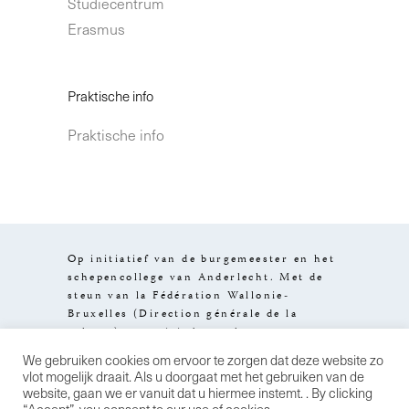
Studiecentrum
Erasmus
Praktische info
Praktische info
Op initiatief van de burgemeester en het
schepencollege van Anderlecht. Met de
steun van la Fédération Wallonie-
Bruxelles (Direction générale de la
culture), van visit.brussels en van
het Brussels Hoofdstedelijk Gewest.
We gebruiken cookies om ervoor te zorgen dat deze website zo
Design by
Stereo
Wettelijke
vlot mogelijk draait. Als u doorgaat met het gebruiken van de
informatie
Algemene
website, gaan we er vanuit dat u hiermee instemt. . By clicking
verkoopsvoorwaarden
Privacybeleid