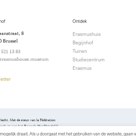
hof
Ontdek
anstraat, 8
Erasmushuis
 Brussel
Begijnhof
Tuinen
 521 13 83
erasmushouse.museum
Studiecentrum
Erasmus
etter
lecht. Met de steun van la Fédération
ussels en van het Brussels Hoofdstedelijk
mogelijk draait. Als u doorgaat met het gebruiken van de website, gaan 