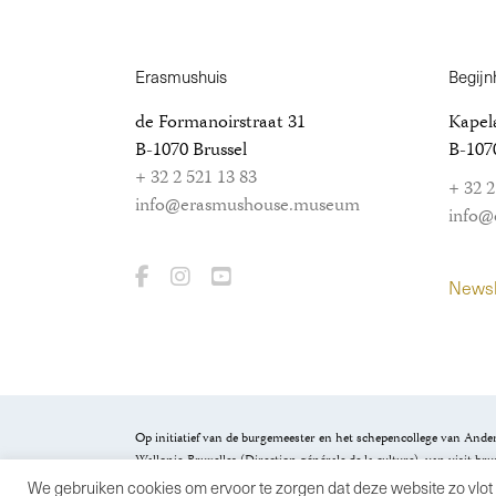
Erasmushuis
Begijn
de Formanoirstraat 31
Kapela
B-1070 Brussel
B-1070
+ 32 2 521 13 83
+ 32 2
info@erasmushouse.museum
info@
Newsl
Op initiatief van de burgemeester en het schepencollege van Ander
Wallonie-Bruxelles (Direction générale de la culture), van visit.br
Gewest.
We gebruiken cookies om ervoor te zorgen dat deze website zo vlot 