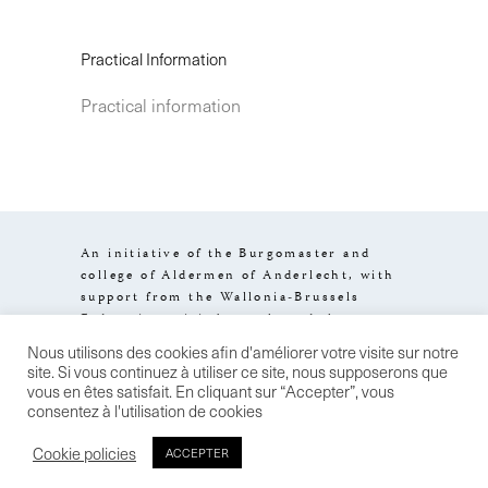
Practical Information
Practical information
An initiative of the Burgomaster and
college of Aldermen of Anderlecht, with
support from the Wallonia-Brussels
Federation, visit.brussels and the
Brussels-Capital Region.
Nous utilisons des cookies afin d'améliorer votre visite sur notre
Design by
Stereo
Legal information
site. Si vous continuez à utiliser ce site, nous supposerons que
General terms of sale
Confidentiality
vous en êtes satisfait. En cliquant sur “Accepter”, vous
policy
consentez à l'utilisation de cookies
Cookie policies
ACCEPTER